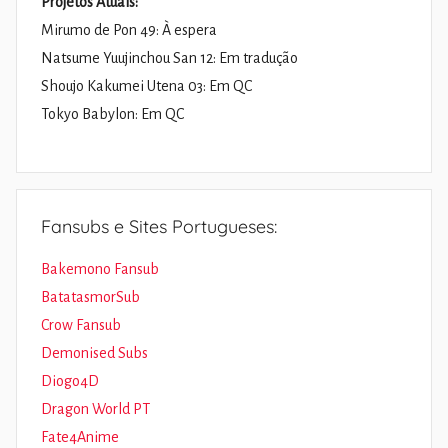
Projetos Atuais:
Mirumo de Pon 49: À espera
Natsume Yuujinchou San 12: Em tradução
Shoujo Kakumei Utena 03: Em QC
Tokyo Babylon: Em QC
Fansubs e Sites Portugueses:
Bakemono Fansub
BatatasmorSub
Crow Fansub
Demonised Subs
Diogo4D
Dragon World PT
Fate4Anime