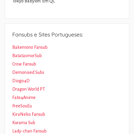
Tokyo Babylon: Em QC
Fansubs e Sites Portugueses:
Bakemono Fansub
BatatasmorSub
Crow Fansub
Demonised Subs
Diogo4D
Dragon World PT
Fate4Anime
FreeSouEu
KiraNeko Fansub
Kurama Sub
Lady-chan Fansub