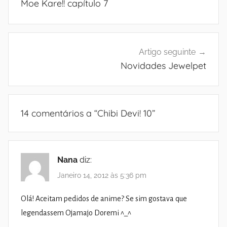
Moe Kare!! capítulo 7
artigos
Artigo seguinte
Novidades Jewelpet
14 comentários a “
Chibi Devi! 10
”
Nana
diz:
Janeiro 14, 2012 às 5:36 pm
Olá! Aceitam pedidos de anime? Se sim gostava que
legendassem Ojamajo Doremi ^_^