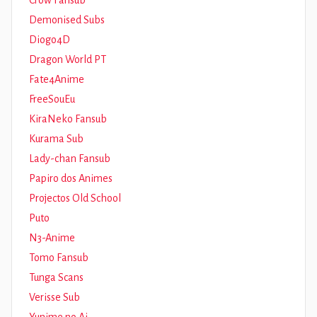
Crow Fansub
Demonised Subs
Diogo4D
Dragon World PT
Fate4Anime
FreeSouEu
KiraNeko Fansub
Kurama Sub
Lady-chan Fansub
Papiro dos Animes
Projectos Old School
Puto
N3-Anime
Tomo Fansub
Tunga Scans
Verisse Sub