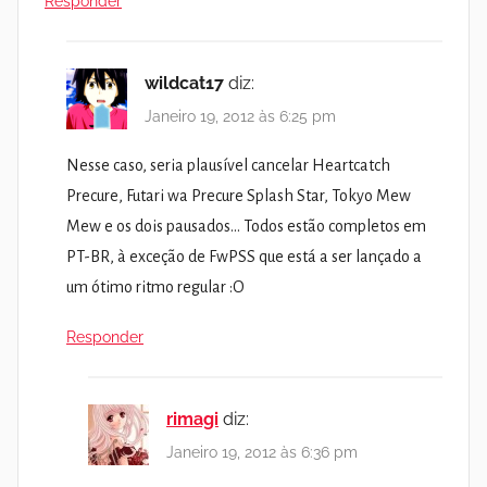
Responder
wildcat17
diz:
Janeiro 19, 2012 às 6:25 pm
Nesse caso, seria plausível cancelar Heartcatch
Precure, Futari wa Precure Splash Star, Tokyo Mew
Mew e os dois pausados… Todos estão completos em
PT-BR, à exceção de FwPSS que está a ser lançado a
um ótimo ritmo regular :O
Responder
rimagi
diz:
Janeiro 19, 2012 às 6:36 pm