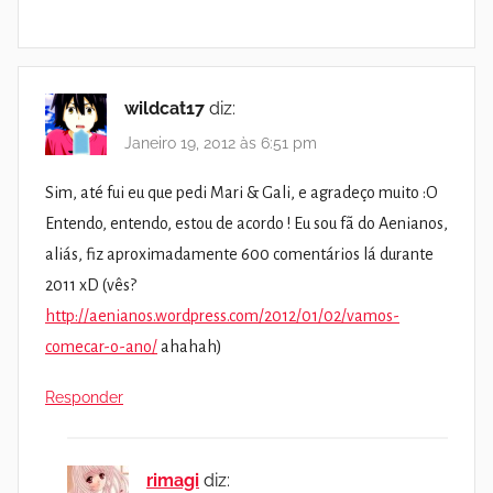
wildcat17
diz:
Janeiro 19, 2012 às 6:51 pm
Sim, até fui eu que pedi Mari & Gali, e agradeço muito :O
Entendo, entendo, estou de acordo ! Eu sou fã do Aenianos,
aliás, fiz aproximadamente 600 comentários lá durante
2011 xD (vês?
http://aenianos.wordpress.com/2012/01/02/vamos-
comecar-o-ano/
ahahah)
Responder
rimagi
diz: