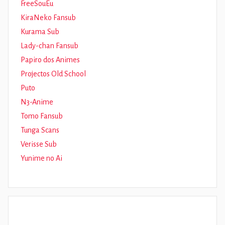
FreeSouEu
KiraNeko Fansub
Kurama Sub
Lady-chan Fansub
Papiro dos Animes
Projectos Old School
Puto
N3-Anime
Tomo Fansub
Tunga Scans
Verisse Sub
Yunime no Ai