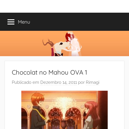
Saltar
Mundo
Há
para
13
o
Menu
do
anos
conteúdo
a
trazer-
Shoujo
vos
o
melhor
dos
Chocolat no Mahou OVA 1
romances
Publicado em
Dezembro 14, 2011
por
Rimagi