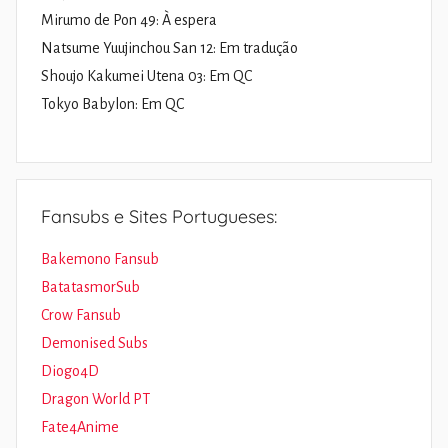
Mirumo de Pon 49: À espera
Natsume Yuujinchou San 12: Em tradução
Shoujo Kakumei Utena 03: Em QC
Tokyo Babylon: Em QC
Fansubs e Sites Portugueses:
Bakemono Fansub
BatatasmorSub
Crow Fansub
Demonised Subs
Diogo4D
Dragon World PT
Fate4Anime