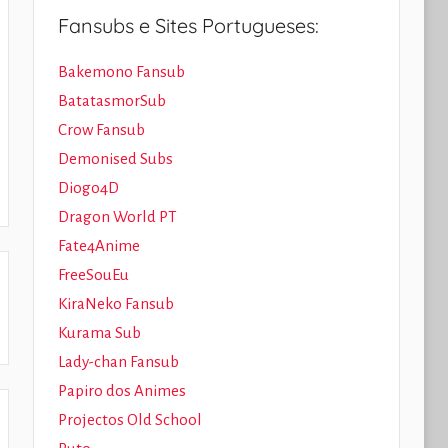
Fansubs e Sites Portugueses:
Bakemono Fansub
BatatasmorSub
Crow Fansub
Demonised Subs
Diogo4D
Dragon World PT
Fate4Anime
FreeSouEu
KiraNeko Fansub
Kurama Sub
Lady-chan Fansub
Papiro dos Animes
Projectos Old School