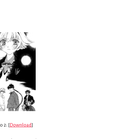
 2: [
Download
]