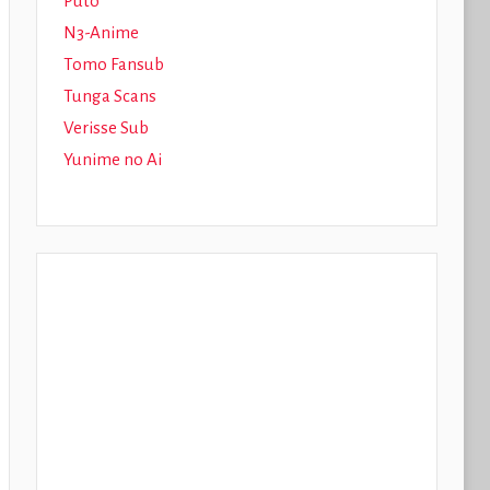
Puto
N3-Anime
Tomo Fansub
Tunga Scans
Verisse Sub
Yunime no Ai