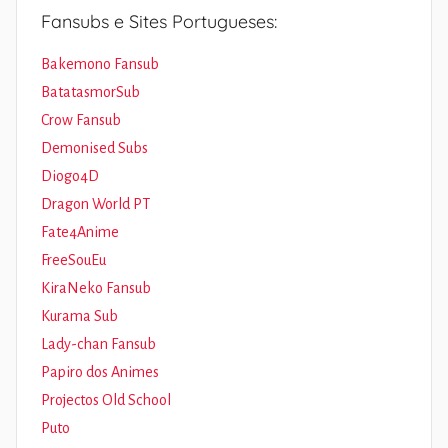
Fansubs e Sites Portugueses:
Bakemono Fansub
BatatasmorSub
Crow Fansub
Demonised Subs
Diogo4D
Dragon World PT
Fate4Anime
FreeSouEu
KiraNeko Fansub
Kurama Sub
Lady-chan Fansub
Papiro dos Animes
Projectos Old School
Puto