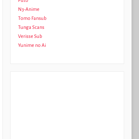
Puto
N3-Anime
Tomo Fansub
Tunga Scans
Verisse Sub
Yunime no Ai