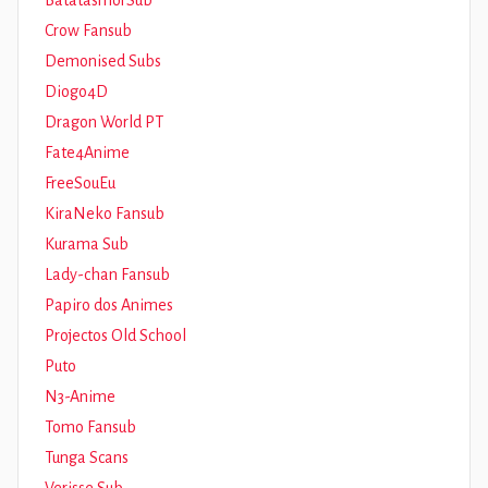
BatatasmorSub
Crow Fansub
Demonised Subs
Diogo4D
Dragon World PT
Fate4Anime
FreeSouEu
KiraNeko Fansub
Kurama Sub
Lady-chan Fansub
Papiro dos Animes
Projectos Old School
Puto
N3-Anime
Tomo Fansub
Tunga Scans