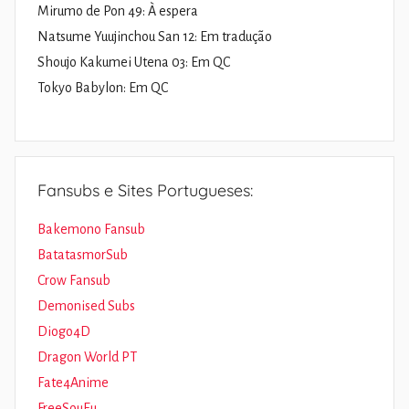
Mirumo de Pon 49: À espera
Natsume Yuujinchou San 12: Em tradução
Shoujo Kakumei Utena 03: Em QC
Tokyo Babylon: Em QC
Fansubs e Sites Portugueses:
Bakemono Fansub
BatatasmorSub
Crow Fansub
Demonised Subs
Diogo4D
Dragon World PT
Fate4Anime
FreeSouEu