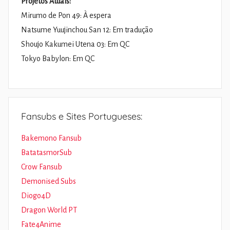
Projetos Atuais:
Mirumo de Pon 49: À espera
Natsume Yuujinchou San 12: Em tradução
Shoujo Kakumei Utena 03: Em QC
Tokyo Babylon: Em QC
Fansubs e Sites Portugueses:
Bakemono Fansub
BatatasmorSub
Crow Fansub
Demonised Subs
Diogo4D
Dragon World PT
Fate4Anime