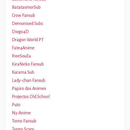
BatatasmorSub
Crow Fansub
Demonised Subs
Diogo4D
Dragon World PT
Fate4Anime
FreeSouEu
KiraNeko Fansub
Kurama Sub
Lady-chan Fansub
Papiro dos Animes
Projectos Old School
Puto
N3-Anime
Tomo Fansub
Tunga Scans