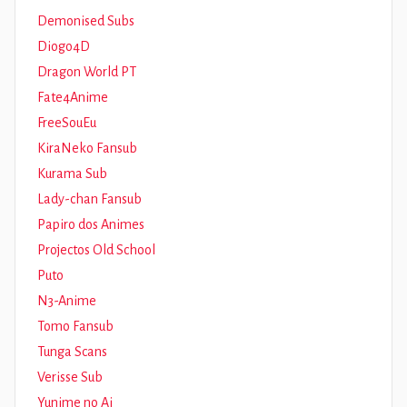
Demonised Subs
Diogo4D
Dragon World PT
Fate4Anime
FreeSouEu
KiraNeko Fansub
Kurama Sub
Lady-chan Fansub
Papiro dos Animes
Projectos Old School
Puto
N3-Anime
Tomo Fansub
Tunga Scans
Verisse Sub
Yunime no Ai