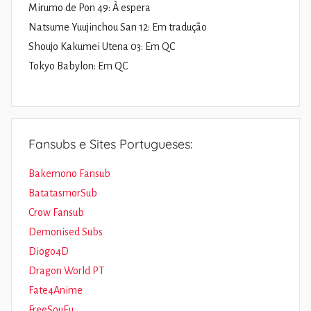
Mirumo de Pon 49: À espera
Natsume Yuujinchou San 12: Em tradução
Shoujo Kakumei Utena 03: Em QC
Tokyo Babylon: Em QC
Fansubs e Sites Portugueses:
Bakemono Fansub
BatatasmorSub
Crow Fansub
Demonised Subs
Diogo4D
Dragon World PT
Fate4Anime
FreeSouEu