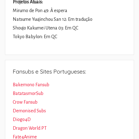
Projetos Atuais:
Mirumo de Pon 49: À espera
Natsume Yuujinchou San 12: Em tradução
Shoujo Kakumei Utena 03: Em QC
Tokyo Babylon: Em QC
Fansubs e Sites Portugueses:
Bakemono Fansub
BatatasmorSub
Crow Fansub
Demonised Subs
Diogo4D
Dragon World PT
Fate4Anime