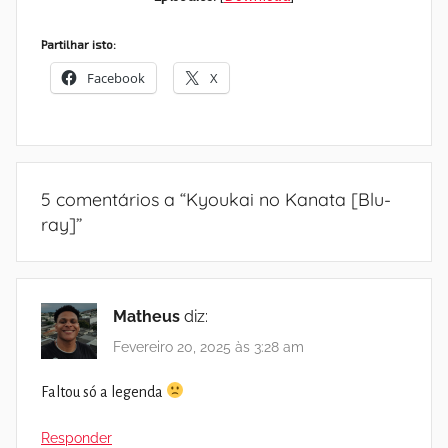
Partilhar isto:
Facebook
X
5 comentários a “
Kyoukai no Kanata [Blu-
ray]
”
Matheus
diz:
Fevereiro 20, 2025 às 3:28 am
Faltou só a legenda
Responder