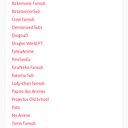
Bakemono Fansub
BatatasmorSub
Crow Fansub
Demonised Subs
Diogo4D
Dragon World PT
Fate4Anime
FreeSouEu
KiraNeko Fansub
Kurama Sub
Lady-chan Fansub
Papiro dos Animes
Projectos Old School
Puto
N3-Anime
Tomo Fansub