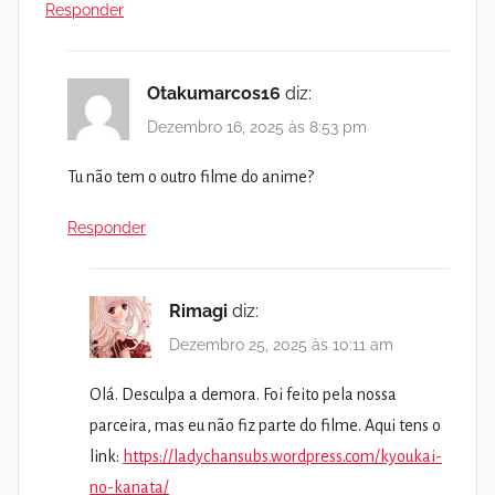
Responder
Otakumarcos16
diz:
Dezembro 16, 2025 às 8:53 pm
Tu não tem o outro filme do anime?
Responder
Rimagi
diz:
Dezembro 25, 2025 às 10:11 am
Olá. Desculpa a demora. Foi feito pela nossa
parceira, mas eu não fiz parte do filme. Aqui tens o
link:
https://ladychansubs.wordpress.com/kyoukai-
no-kanata/