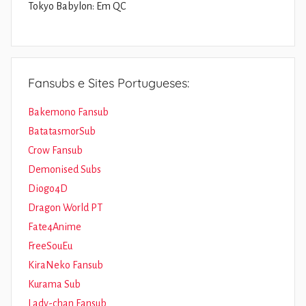
Tokyo Babylon: Em QC
Fansubs e Sites Portugueses:
Bakemono Fansub
BatatasmorSub
Crow Fansub
Demonised Subs
Diogo4D
Dragon World PT
Fate4Anime
FreeSouEu
KiraNeko Fansub
Kurama Sub
Lady-chan Fansub