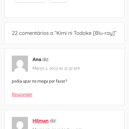
22 comentários a “
Kimi ni Todoke [Blu-ray]
”
Ana
diz:
Março 1, 2013 às 11:37 pm
podia upar no mega por favor?
Responder
Hitman
diz: