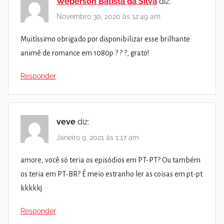
Weberson Batista da Silva
diz:
Novembro 30, 2020 às 12:49 am
Muitíssimo obrigado por disponibilizar esse brilhante
animê de romance em 1080p ? ? ?, grato!
Responder
veve
diz:
Janeiro 9, 2021 às 1:17 am
amore, você só teria os episódios em PT-PT? Ou também
os teria em PT-BR? É meio estranho ler as coisas em pt-pt
kkkkkj
Responder