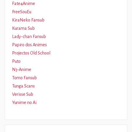
Fate4Anime
FreeSouEu
KiraNeko Fansub
Kurama Sub
Lady-chan Fansub
Papiro dos Animes
Projectos Old School
Puto
N3-Anime
Tomo Fansub
Tunga Scans
Verisse Sub
Yunime no Ai