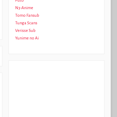
Puto
N3-Anime
Tomo Fansub
Tunga Scans
Verisse Sub
Yunime no Ai