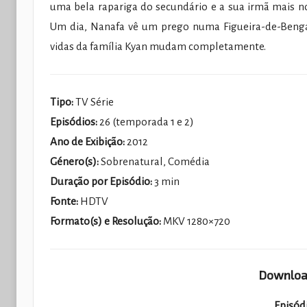
uma bela rapariga do secundário e a sua irmã mais no
Um dia, Nanafa vê um prego numa Figueira-de-Bengala 
vidas da família Kyan mudam completamente.
Tipo:
TV Série
Episódios:
26 (temporada 1 e 2)
Ano de Exibição:
2012
Género(s):
Sobrenatural, Comédia
Duração por Episódio:
3 min
Fonte:
HDTV
Formato(s) e Resolução:
MKV 1280×720
Download
Episód