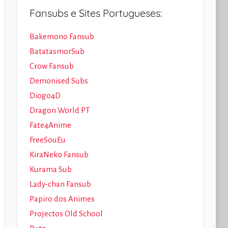
Fansubs e Sites Portugueses:
Bakemono Fansub
BatatasmorSub
Crow Fansub
Demonised Subs
Diogo4D
Dragon World PT
Fate4Anime
FreeSouEu
KiraNeko Fansub
Kurama Sub
Lady-chan Fansub
Papiro dos Animes
Projectos Old School