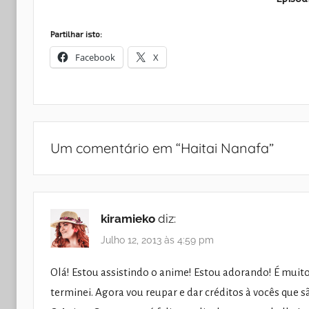
Partilhar isto:
Facebook
X
Um comentário em “
Haitai Nanafa
”
kiramieko
diz:
Julho 12, 2013 às 4:59 pm
Olá! Estou assistindo o anime! Estou adorando! É muit
terminei. Agora vou reupar e dar créditos à vocês que 