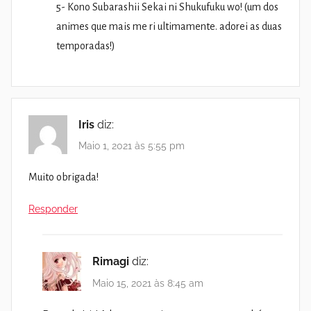
5- Kono Subarashii Sekai ni Shukufuku wo! (um dos
animes que mais me ri ultimamente. adorei as duas
temporadas!)
Iris
diz:
Maio 1, 2021 às 5:55 pm
Muito obrigada!
Responder
Rimagi
diz:
Maio 15, 2021 às 8:45 am