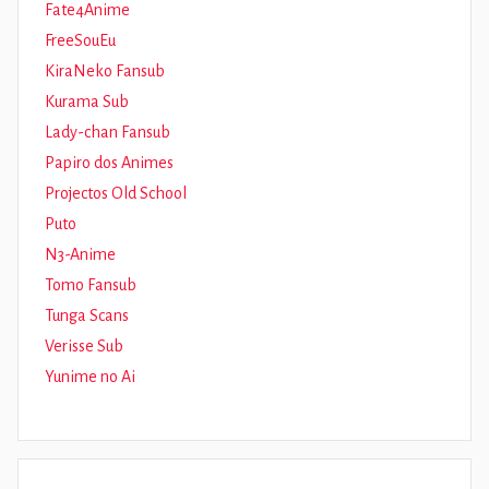
Fate4Anime
FreeSouEu
KiraNeko Fansub
Kurama Sub
Lady-chan Fansub
Papiro dos Animes
Projectos Old School
Puto
N3-Anime
Tomo Fansub
Tunga Scans
Verisse Sub
Yunime no Ai