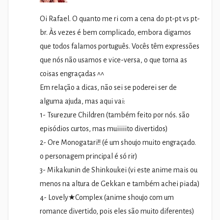
Oi Rafael. O quanto me ri com a cena do pt-pt vs pt-
br. Às vezes é bem complicado, embora digamos
que todos falamos português. Vocês têm expressões
que nós não usamos e vice-versa, o que torna as
coisas engraçadas ^^
Em relação a dicas, não sei se poderei ser de
alguma ajuda, mas aqui vai:
1- Tsurezure Children (também feito por nós. são
episódios curtos, mas muiiiiito divertidos)
2- Ore Monogatari!! (é um shoujo muito engraçado.
o personagem principal é só rir)
3- Mikakunin de Shinkoukei (vi este anime mais ou
menos na altura de Gekkan e também achei piada)
4- Lovely★Complex (anime shoujo com um
romance divertido, pois eles são muito diferentes)