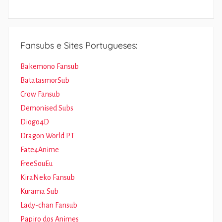
Fansubs e Sites Portugueses:
Bakemono Fansub
BatatasmorSub
Crow Fansub
Demonised Subs
Diogo4D
Dragon World PT
Fate4Anime
FreeSouEu
KiraNeko Fansub
Kurama Sub
Lady-chan Fansub
Papiro dos Animes