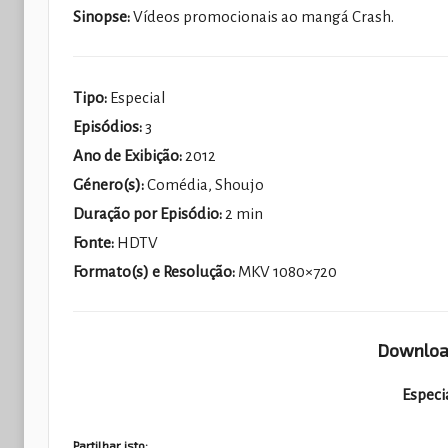
Sinopse:
Vídeos promocionais ao mangá Crash.
Tipo:
Especial
Episódios:
3
Ano de Exibição:
2012
Género(s):
Comédia, Shoujo
Duração por Episódio:
2 min
Fonte:
HDTV
Formato(s) e Resolução:
MKV 1080×720
Download
Especia
Partilhar isto: