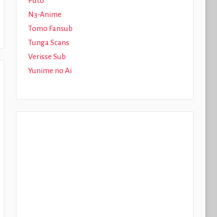
Puto
N3-Anime
Tomo Fansub
Tunga Scans
Verisse Sub
Yunime no Ai