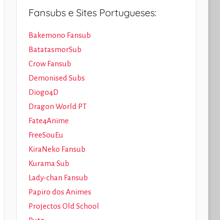
Fansubs e Sites Portugueses:
Bakemono Fansub
BatatasmorSub
Crow Fansub
Demonised Subs
Diogo4D
Dragon World PT
Fate4Anime
FreeSouEu
KiraNeko Fansub
Kurama Sub
Lady-chan Fansub
Papiro dos Animes
Projectos Old School