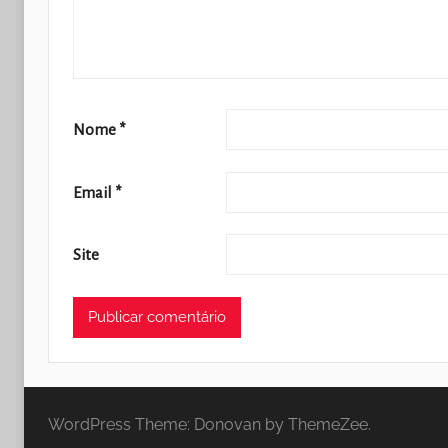
Nome
*
Email
*
Site
WordPress Theme: Donovan by ThemeZee.