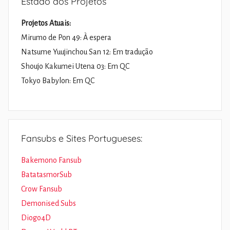
Estado dos Projetos
Projetos Atuais:
Mirumo de Pon 49: À espera
Natsume Yuujinchou San 12: Em tradução
Shoujo Kakumei Utena 03: Em QC
Tokyo Babylon: Em QC
Fansubs e Sites Portugueses:
Bakemono Fansub
BatatasmorSub
Crow Fansub
Demonised Subs
Diogo4D