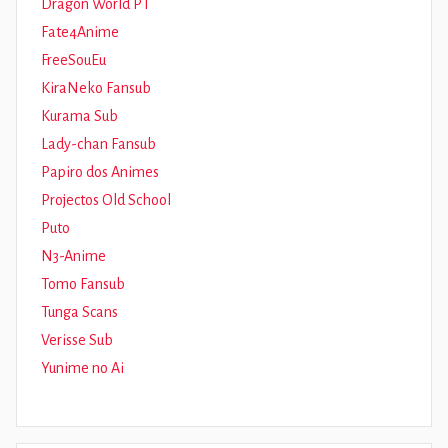
Dragon World PT
Fate4Anime
FreeSouEu
KiraNeko Fansub
Kurama Sub
Lady-chan Fansub
Papiro dos Animes
Projectos Old School
Puto
N3-Anime
Tomo Fansub
Tunga Scans
Verisse Sub
Yunime no Ai