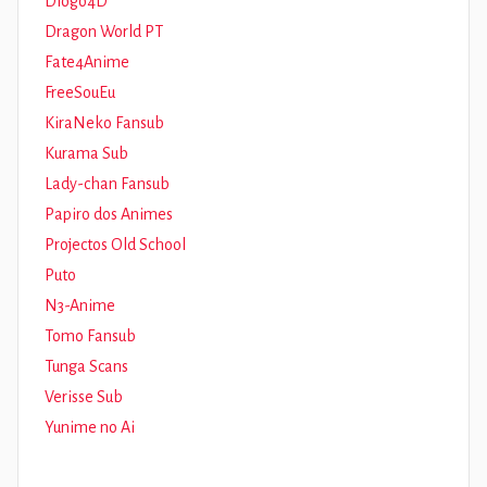
Diogo4D
Dragon World PT
Fate4Anime
FreeSouEu
KiraNeko Fansub
Kurama Sub
Lady-chan Fansub
Papiro dos Animes
Projectos Old School
Puto
N3-Anime
Tomo Fansub
Tunga Scans
Verisse Sub
Yunime no Ai