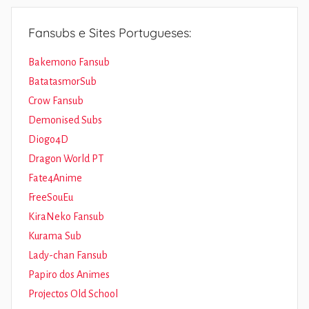
Fansubs e Sites Portugueses:
Bakemono Fansub
BatatasmorSub
Crow Fansub
Demonised Subs
Diogo4D
Dragon World PT
Fate4Anime
FreeSouEu
KiraNeko Fansub
Kurama Sub
Lady-chan Fansub
Papiro dos Animes
Projectos Old School