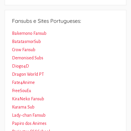
Fansubs e Sites Portugueses:
Bakemono Fansub
BatatasmorSub
Crow Fansub
Demonised Subs
Diogo4D
Dragon World PT
Fate4Anime
FreeSouEu
KiraNeko Fansub
Kurama Sub
Lady-chan Fansub
Papiro dos Animes