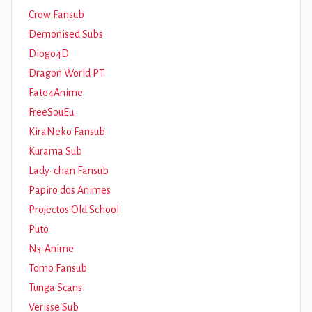
Crow Fansub
Demonised Subs
Diogo4D
Dragon World PT
Fate4Anime
FreeSouEu
KiraNeko Fansub
Kurama Sub
Lady-chan Fansub
Papiro dos Animes
Projectos Old School
Puto
N3-Anime
Tomo Fansub
Tunga Scans
Verisse Sub