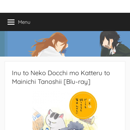
Saltar
Mundo
Há
para
13
o
Menu
do
anos
conteúdo
a
trazer-
Shoujo
vos
o
melhor
dos
Inu to Neko Docchi mo Katteru to
romances
Mainichi Tanoshii [Blu-ray]