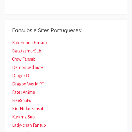
Fansubs e Sites Portugueses:
Bakemono Fansub
BatatasmorSub
Crow Fansub
Demonised Subs
Diogo4D
Dragon World PT
Fate4Anime
FreeSouEu
KiraNeko Fansub
Kurama Sub
Lady-chan Fansub