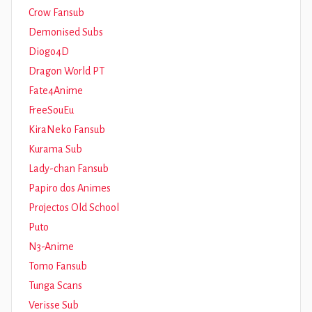
Crow Fansub
Demonised Subs
Diogo4D
Dragon World PT
Fate4Anime
FreeSouEu
KiraNeko Fansub
Kurama Sub
Lady-chan Fansub
Papiro dos Animes
Projectos Old School
Puto
N3-Anime
Tomo Fansub
Tunga Scans
Verisse Sub